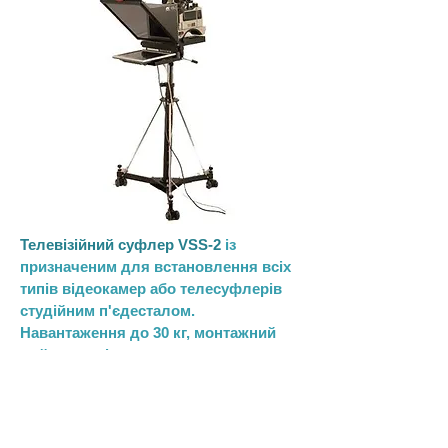
Телевізійний суфлер VSS-2
із
призначеним для встановлення всіх
типів відеокамер або телесуфлерів
студійним п'єдесталом.
Навантаження до 30 кг, монтажний
майданчик із регульованим нахилом.
Комплект: тубус з напівпрозорим
дзеркалом (480х480 мм), регульована
по горизонталі та вертикалі несуча
платформа, кольоровий TFT монітор