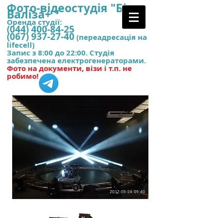
Фото-відеостудія "
Біла
Валіза+ "
Оренда студії:
(044) 400-84-25
(067) 937-27-40
(переадресація на
lifecell)
Запис з 8:00 до 22:00. Студія
забезпечена електрогенераторами.
Фото на документи, візи і т.п. не
робимо!