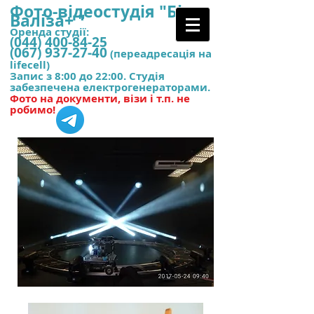
Фото-відеостудія "
Біла
Валіза+ "
Оренда студії:
(044) 400-84-25
(067) 937-27-40
(переадресація на
lifecell)
Запис з 8:00 до 22:00. Студія
забезпечена електрогенераторами.
Фото на документи, візи і т.п. не
робимо!